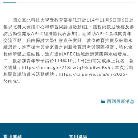
一、國立臺北科技大學受教育部委託訂於114年11月5日至6日於
集思北科大會議中心舉辦旨揭論壇活動(註：議程內歡迎晚宴及參
訪活動僅開放APEC經濟體代表參加)，期幫助APEC區域間青年
交流互動，藉由探討大學社會責任實踐、數位教育推廣及鼓勵永
續思維，進而擴大與會來賓之創新教育思考與國際視野，強化會
員經濟體之連結性，進而達到APEC區域經濟繁榮與永續發展。
二、欲參加青年學子請於114年10月1日(三)前完成線上報名，報
名網址：https://forms.gle/21XcwJq1Rqo8weBs6；本次活動
相關資訊請參考活動網站：https://taipeiyie.com/en-2025-
forum/。
回到最新消息
常用連結
常用連結